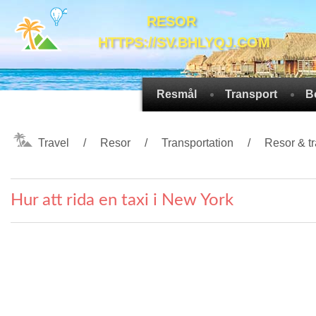
RESOR
HTTPS://SV.BHLYQJ.COM
Resmål
Transport
B
Travel
Resor
Transportation
Resor & tr
Hur att rida en taxi i New York