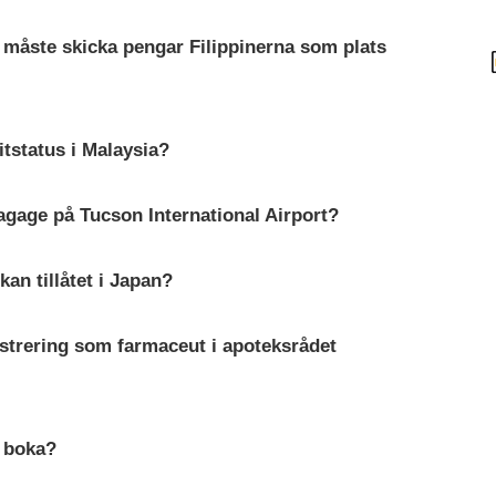
ste skicka pengar Filippinerna som plats
itstatus i Malaysia?
i bagage på Tucson International Airport?
an tillåtet i Japan?
istrering som farmaceut i apoteksrådet
t boka?