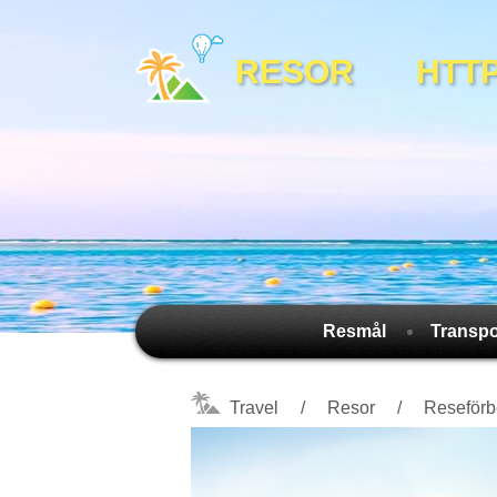
RESOR HTTPS:
Resmål
Transpo
Travel
Resor
Reseförb