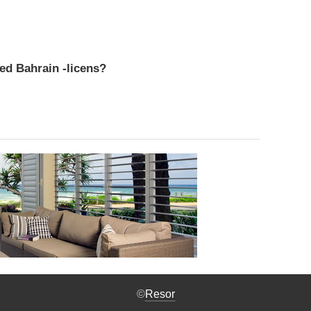
ed Bahrain -licens?
©
Resor