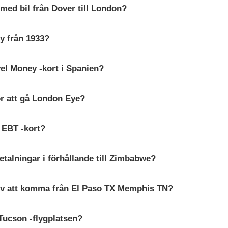
med bil från Dover till London?
ny från 1933?
vel Money -kort i Spanien?
ör att gå London Eye?
 EBT -kort?
etalningar i förhållande till Zimbabwe?
brev att komma från El Paso TX Memphis TN?
Tucson -flygplatsen?