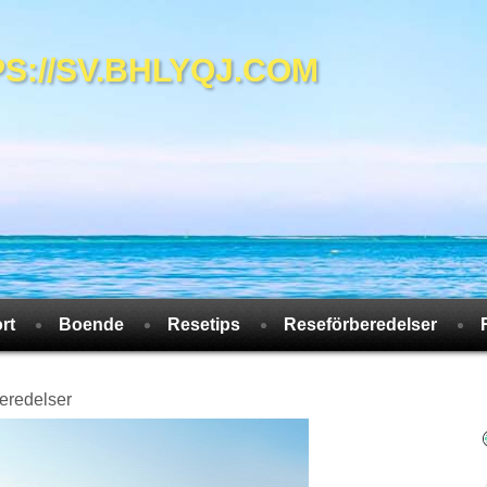
//SV.BHLYQJ.COM
rt
Boende
Resetips
Reseförberedelser
eredelser