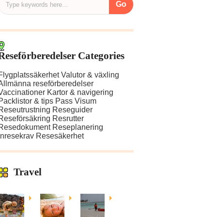
Reseförberedelser Categories
Flygplatssäkerhet
Valutor & växling
Allmänna reseförberedelser
Vaccinationer
Kartor & navigering
Packlistor & tips
Pass
Visum
Reseutrustning
Reseguider
Reseförsäkring
Resrutter
Resedokument
Reseplanering
Inresekrav
Resesäkerhet
Travel