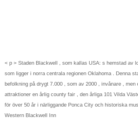
< p > Staden Blackwell , som kallas USA: s hemstad av lo
som ligger i norra centrala regionen Oklahoma . Denna st
befolkning på drygt 7.000 , som av 2000 , invånare , men d
attraktioner en årlig county fair , den årliga 101 Vilda Vä
för över 50 år i närliggande Ponca City och historiska mu
Western Blackwell Inn