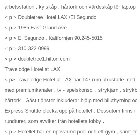
arbetsstation , kylskåp , hårtork och värdeskåp för laptop 
< p > Doubletree Hotel LAX /El Segundo
< p > 1985 East Grand Ave.
< p > El Segundo , Kalifornien 90.245-5015
< p > 310-322-0999
< p > doubletree1.hilton.com
Travelodge Hotel at LAX
< p> Travelodge Hotel at LAX har 147 rum utrustade med
med premiumkanaler , tv - spelskonsol , strykjärn , stryk
hårtork . Gäst tjänster inkluderar hjälp med biluthyrning 
Express Shuttle plocka upp på hotellet . Dessutom finns 
rundturer, som avviker från hotellets lobby .
< p > Hotellet har en uppvärmd pool och ett gym , samt e