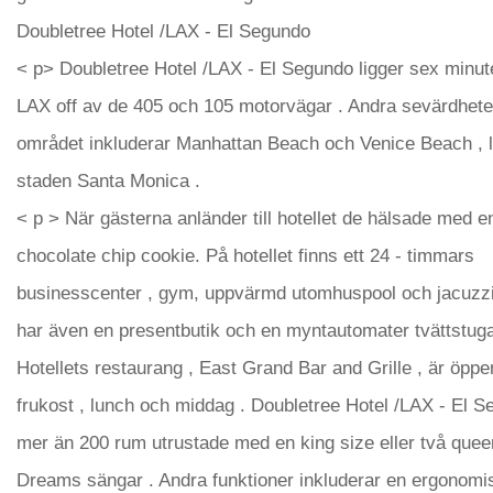
Doubletree Hotel /LAX - El Segundo
< p> Doubletree Hotel /LAX - El Segundo ligger sex minut
LAX off av de 405 och 105 motorvägar . Andra sevärdheter
området inkluderar Manhattan Beach och Venice Beach , 
staden Santa Monica .
< p > När gästerna anländer till hotellet de hälsade med 
chocolate chip cookie. På hotellet finns ett 24 - timmars
businesscenter , gym, uppvärmd utomhuspool och jacuzzi 
har även en presentbutik och en myntautomater tvättstuga
Hotellets restaurang , East Grand Bar and Grille , är öppe
frukost , lunch och middag . Doubletree Hotel /LAX - El 
mer än 200 rum utrustade med en king size eller två que
Dreams sängar . Andra funktioner inkluderar en ergonomi