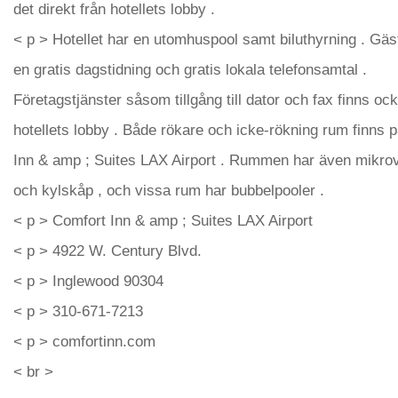
det direkt från hotellets lobby .
< p > Hotellet har en utomhuspool samt biluthyrning . Gäs
en gratis dagstidning och gratis lokala telefonsamtal .
Företagstjänster såsom tillgång till dator och fax finns ock
hotellets lobby . Både rökare och icke-rökning rum finns 
Inn & amp ; Suites LAX Airport . Rummen har även mikr
och kylskåp , och vissa rum har bubbelpooler .
< p > Comfort Inn & amp ; Suites LAX Airport
< p > 4922 W. Century Blvd.
< p > Inglewood 90304
< p > 310-671-7213
< p > comfortinn.com
< br >