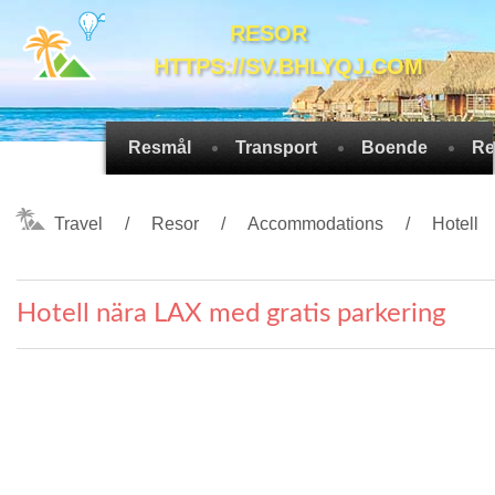
RESOR
HTTPS://SV.BHLYQJ.COM
Resmål
Transport
Boende
Re
Travel
Resor
Accommodations
Hotell
Hotell nära LAX med gratis parkering