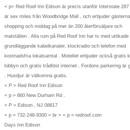
< p> Red Roof Inn Edison är precis utanför Interstate 287
är sex miles från Woodbridge Mall , och erbjuder gästern
shopping och middag på mer än 200 återförsäljare och
matställen . Alla rum på Red Roof Inn har tv med utökade
grundläggande kabelkanaler, klockradio och telefon med
kostnadsfria lokalsamtal . Motellet erbjuder också gratis k
lobbyn och gratis trådlöst internet . Fordons parkering är g
. Husdjur är välkomna gratis.
< P > Red Roof Inn Edison
< p > 860 New Durham Rd .
< P > Edison , NJ 08817
< p > 732-248-9300 < br > < p > redroof.com
Days Inn Edison