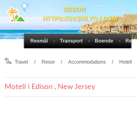
RESOR
HTTPS://SV.BHLYQJ.COM
Resmål
Transport
Boende
Rese
Travel
Resor
Accommodations
Hotell
Motell i Edison , New Jersey