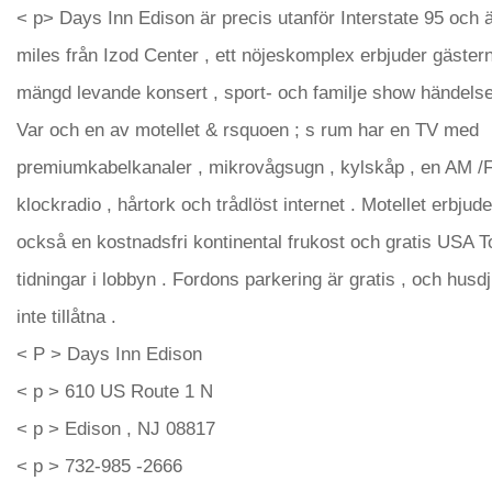
< p> Days Inn Edison är precis utanför Interstate 95 och 
miles från Izod Center , ett nöjeskomplex erbjuder gäster
mängd levande konsert , sport- och familje show händelse
Var och en av motellet & rsquoen ; s rum har en TV med
premiumkabelkanaler , mikrovågsugn , kylskåp , en AM /
klockradio , hårtork och trådlöst internet . Motellet erbjude
också en kostnadsfri kontinental frukost och gratis USA 
tidningar i lobbyn . Fordons parkering är gratis , och husdj
inte tillåtna .
< P > Days Inn Edison
< p > 610 US Route 1 N
< p > Edison , NJ 08817
< p > 732-985 -2666