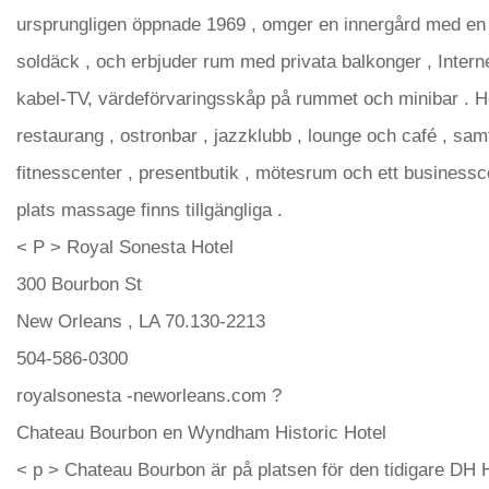
ursprungligen öppnade 1969 , omger en innergård med en
soldäck , och erbjuder rum med privata balkonger , Interne
kabel-TV, värdeförvaringsskåp på rummet och minibar . Ho
restaurang , ostronbar , jazzklubb , lounge och café , samt
fitnesscenter , presentbutik , mötesrum och ett businessc
plats massage finns tillgängliga .
< P > Royal Sonesta Hotel
300 Bourbon St
New Orleans , LA 70.130-2213
504-586-0300
royalsonesta -neworleans.com ?
Chateau Bourbon en Wyndham Historic Hotel
< p > Chateau Bourbon är på platsen för den tidigare DH