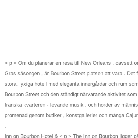
< p > Om du planerar en resa till New Orleans , oavsett 
Gras säsongen , är Bourbon Street platsen att vara . Det f
stora, lyxiga hotell med eleganta innergårdar och rum som
Bourbon Street och den ständigt närvarande aktivitet som
franska kvarteren - levande musik , och horder av männi
promenad genom butiker , konstgallerier och många Cajun
.
Inn on Bourbon Hotel & < p > The Inn on Bourbon ligger på