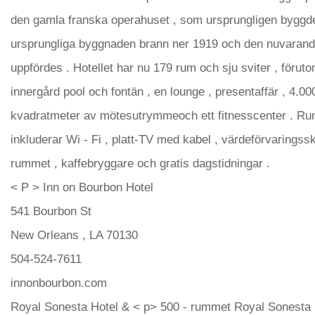
den gamla franska operahuset , som ursprungligen byggd
ursprungliga byggnaden brann ner 1919 och den nuvaran
uppfördes . Hotellet har nu 179 rum och sju sviter , förut
innergård pool och fontän , en lounge , presentaffär , 4.00
kvadratmeter av mötesutrymmeoch ett fitnesscenter . 
inkluderar Wi - Fi , platt-TV med kabel , värdeförvaringss
rummet , kaffebryggare och gratis dagstidningar .
< P > Inn on Bourbon Hotel
541 Bourbon St
New Orleans , LA 70130
504-524-7611
innonbourbon.com
Royal Sonesta Hotel & < p> 500 - rummet Royal Sonesta 