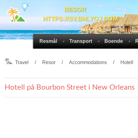
RESOR
HTTPS://SV.BHLYQJ.COM
Resmål
Transport
Boende
R
Travel
Resor
Accommodations
Hotell
Hotell på Bourbon Street i New Orleans