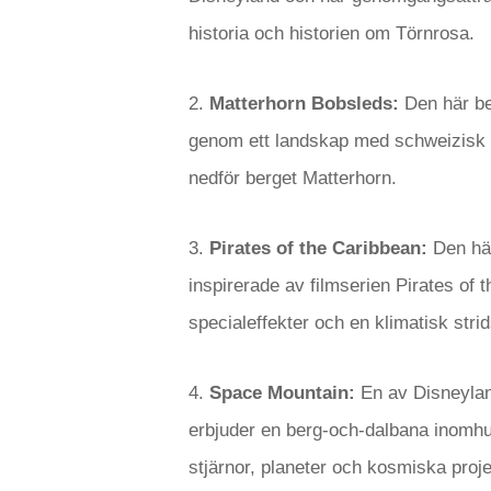
historia och historien om Törnrosa.
2.
Matterhorn Bobsleds:
Den här be
genom ett landskap med schweizisk t
nedför berget Matterhorn.
3.
Pirates of the Caribbean:
Den här
inspirerade av filmserien Pirates of 
specialeffekter och en klimatisk stri
4.
Space Mountain:
En av Disneylan
erbjuder en berg-och-dalbana inomhu
stjärnor, planeter och kosmiska proje