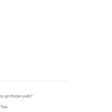
?
a go thorpe park?
 Tips