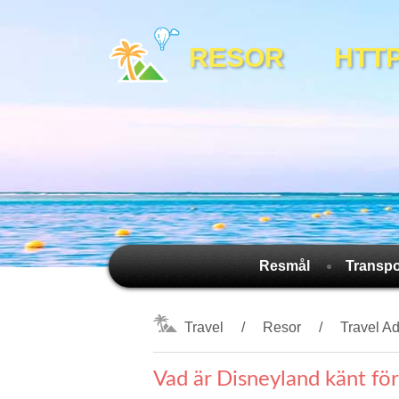
RESOR HTTPS:
Resmål
Transpo
Travel
Resor
Travel A
Vad är Disneyland känt fö