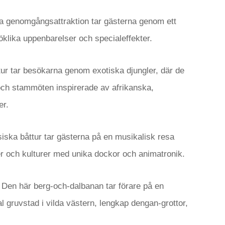
 genomgångsattraktion tar gästerna genom ett
öklika uppenbarelser och specialeffekter.
ur tar besökarna genom exotiska djungler, där de
 och stammöten inspirerade av afrikanska,
er.
ska båttur tar gästerna på en musikalisk resa
er och kulturer med unika dockor och animatronik.
Den här berg-och-dalbanan tar förare på en
ruvstad i vilda västern, lengkap dengan-grottor,