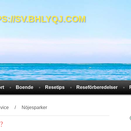
//SV.BHLYQJ.COM
rt
Boende
Resetips
Reseförberedelser
dvice
Nöjesparker
r?