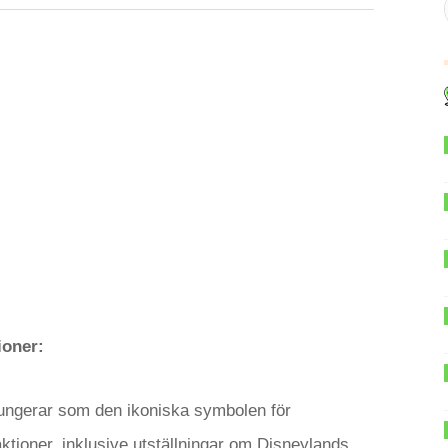
ioner:
fungerar som den ikoniska symbolen för
tioner, inklusive utställningar om Disneylands