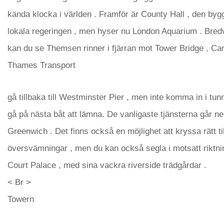
kända klocka i världen . Framför är County Hall , den by
lokala regeringen , men hyser nu London Aquarium . Bredv
kan du se Themsen rinner i fjärran mot Tower Bridge , Ca
Thames Transport
gå tillbaka till Westminster Pier , men inte komma in i tunn
gå på nästa båt att lämna. De vanligaste tjänsterna går n
Greenwich . Det finns också en möjlighet att kryssa rätt t
översvämningar , men du kan också segla i motsatt rikt
Court Palace , med sina vackra riverside trädgårdar .
< Br >
Towern