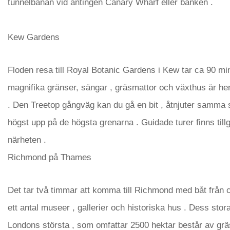
tunnelbanan vid antingen Canary Wharf eller banken .
Kew Gardens
Floden resa till Royal Botanic Gardens i Kew tar ca 90 mi
magnifika gränser, sängar , gräsmattor och växthus är hem 
. Den Treetop gångväg kan du gå en bit , åtnjuter samma 
högst upp på de högsta grenarna . Guidade turer finns tillg
närheten .
Richmond på Thames
Det tar två timmar att komma till Richmond med båt från 
ett antal museer , gallerier och historiska hus . Dess sto
Londons största , som omfattar 2500 hektar består av gr