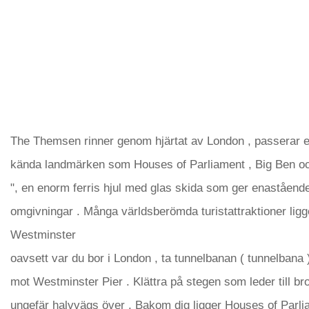
The Themsen rinner genom hjärtat av London , passerar e
kända landmärken som Houses of Parliament , Big Ben och
", en enorm ferris hjul med glas skida som ger enaståend
omgivningar . Många världsberömda turistattraktioner ligg
Westminster
oavsett var du bor i London , ta tunnelbanan ( tunnelbana )
mot Westminster Pier . Klättra på stegen som leder till bro
ungefär halvvägs över . Bakom dig ligger Houses of Parl