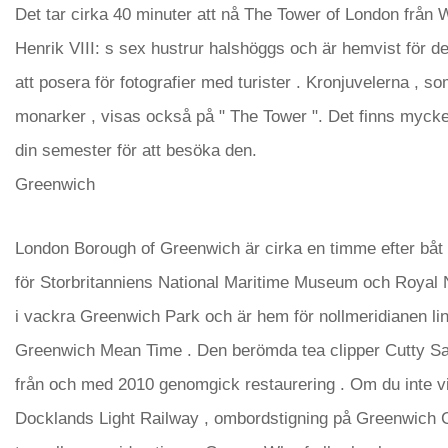
Det tar cirka 40 minuter att nå The Tower of London från W
Henrik VIII: s sex hustrur halshöggs och är hemvist för de
att posera för fotografier med turister . Kronjuvelerna , s
monarker , visas också på " The Tower ". Det finns mycke
din semester för att besöka den.
Greenwich
London Borough of Greenwich är cirka en timme efter båt 
för Storbritanniens National Maritime Museum och Royal N
i vackra Greenwich Park och är hem för nollmeridianen lin
Greenwich Mean Time . Den berömda tea clipper Cutty Sa
från och med 2010 genomgick restaurering . Om du inte vil
Docklands Light Railway , ombordstigning på Greenwich Cu