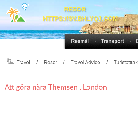
RESOR
HTTPS://SV.BHLYQJ.COM
Resmål
Transport
Travel
Resor
Travel Advice
Turistattrak
Att göra nära Themsen , London