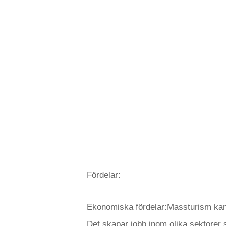
Fördelar:
Ekonomiska fördelar:Massturism kan 
Det skapar jobb inom olika sektorer s