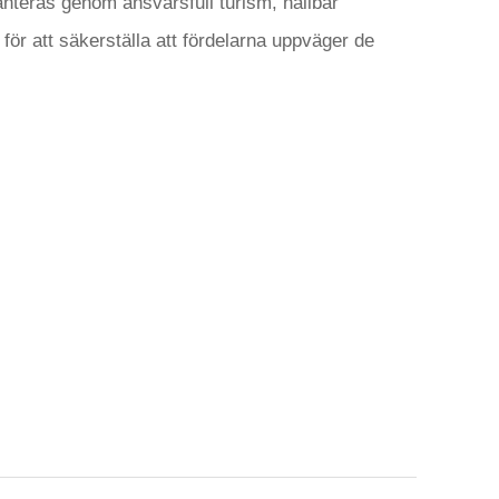
teras genom ansvarsfull turism, hållbar
r att säkerställa att fördelarna uppväger de