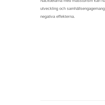
Nackdelarna med massturism kan han
utveckling och samhällsengagemang fö
negativa effekterna.