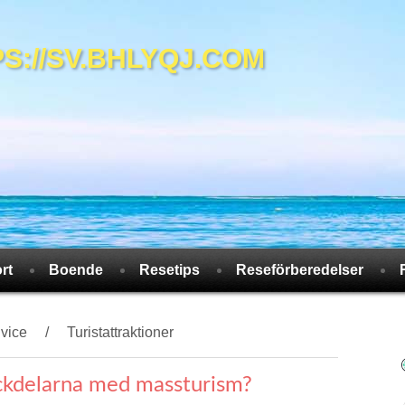
//SV.BHLYQJ.COM
rt
Boende
Resetips
Reseförberedelser
dvice
Turistattraktioner
ackdelarna med massturism?