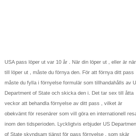
USA pass löper ut var 10 år . När din löper ut , eller är nä
till löper ut , måste du förnya den. För att förnya ditt pass
måste du fylla i förnyelse formulär som tillhandahålls av 
Department of State och skicka den i. Det tar sex till åtta
veckor att behandla förnyelse av ditt pass , vilket är
obekvämt för resenärer som vill göra en internationell res
inom den tidsperioden. Lyckligtvis erbjuder US Departmen
of State skyndsam tjänst för pass förnyelse , som skär