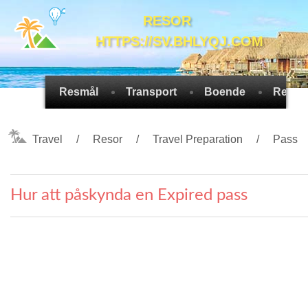
RESOR
HTTPS://SV.BHLYQJ.COM
Resmål
Transport
Boende
Reseti
Travel
Resor
Travel Preparation
Pass
Hur att påskynda en Expired pass