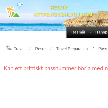
RESOR
HTTPS://SV.BHLYQJ.COM
Resmål
Transp
Travel
Resor
Travel Preparation
Pass
Kan ett brittiskt passnummer börja me