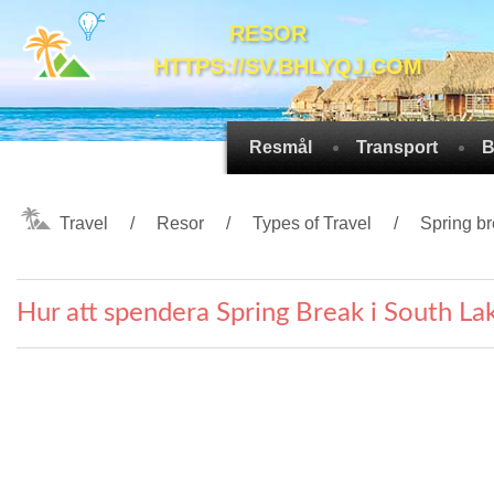
RESOR
HTTPS://SV.BHLYQJ.COM
Resmål
Transport
B
Travel
Resor
Types of Travel
Spring b
Hur att spendera Spring Break i South Lak