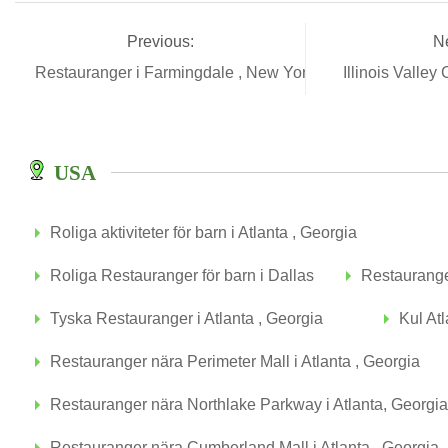
Previous:
Ne
Restauranger i Farmingdale , New York
Illinois Valley
USA
Roliga aktiviteter för barn i Atlanta , Georgia
Roliga Restauranger för barn i Dallas
Restauranger
Tyska Restauranger i Atlanta , Georgia
Kul At
Restauranger nära Perimeter Mall i Atlanta , Georgia
Restauranger nära Northlake Parkway i Atlanta, Georgia
Restauranger nära Cumberland Mall i Atlanta , Georgia