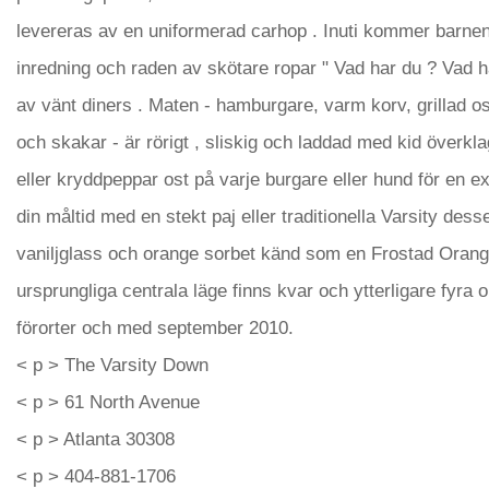
levereras av en uniformerad carhop . Inuti kommer barne
inredning och raden av skötare ropar " Vad har du ? Vad har
av vänt diners . Maten - hamburgare, varm korv, grillad o
och skakar - är rörigt , sliskig och laddad med kid överkla
eller kryddpeppar ost på varje burgare eller hund för en ext
din måltid med en stekt paj eller traditionella Varsity dess
vaniljglass och orange sorbet känd som en Frostad Orang
ursprungliga centrala läge finns kvar och ytterligare fyra o
förorter och med september 2010.
< p > The Varsity Down
< p > 61 North Avenue
< p > Atlanta 30308
< p > 404-881-1706