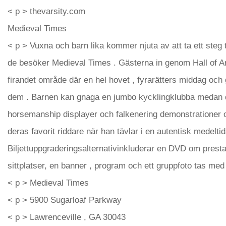
< p > thevarsity.com
Medieval Times
< p > Vuxna och barn lika kommer njuta av att ta ett steg ti
de besöker Medieval Times . Gästerna in genom Hall of Arm
firandet område där en hel hovet , fyrarätters middag oc
dem . Barnen kan gnaga en jumbo kycklingklubba medan du
horsemanship displayer och falkenering demonstrationer
deras favorit riddare när han tävlar i en autentisk medeltid
Biljettuppgraderingsalternativinkluderar en DVD om presta
sittplatser, en banner , program och ett gruppfoto tas med
< p > Medieval Times
< p > 5900 Sugarloaf Parkway
< p > Lawrenceville , GA 30043