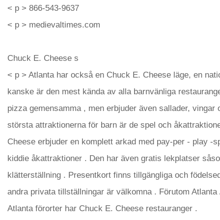
< p > 866-543-9637
< p > medievaltimes.com
Chuck E. Cheese s
< p > Atlanta har också en Chuck E. Cheese läge, en nati
kanske är den mest kända av alla barnvänliga restaurange
pizza gemensamma , men erbjuder även sallader, vingar 
största attraktionerna för barn är de spel och åkattraktion
Cheese erbjuder en komplett arkad med pay-per - play -sp
kiddie åkattraktioner . Den har även gratis lekplatser sås
klätterställning . Presentkort finns tillgängliga och födels
andra privata tillställningar är välkomna . Förutom Atlanta 
Atlanta förorter har Chuck E. Cheese restauranger .