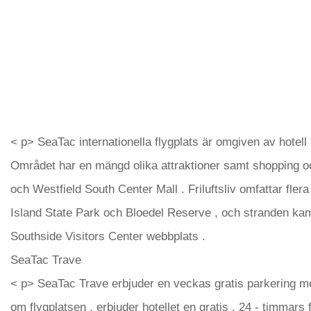
< p> SeaTac internationella flygplats är omgiven av hotell
Området har en mängd olika attraktioner samt shopping o
och Westfield South Center Mall . Friluftsliv omfattar fler
Island State Park och Bloedel Reserve , och stranden kamn
Southside Visitors Center webbplats .
SeaTac Trave
< p> SeaTac Trave erbjuder en veckas gratis parkering med
om flygplatsen , erbjuder hotellet en gratis , 24 - timmars f