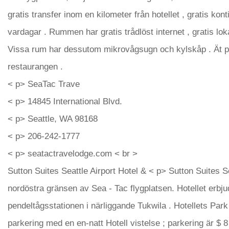
gratis transfer inom en kilometer från hotellet , gratis kon
vardagar . Rummen har gratis trådlöst internet , gratis lok
Vissa rum har dessutom mikrovågsugn och kylskåp . Ät på
restaurangen .
< p> SeaTac Trave
< p> 14845 International Blvd.
< p> Seattle, WA 98168
< p> 206-242-1777
< p> seatactravelodge.com < br >
Sutton Suites Seattle Airport Hotel & < p> Sutton Suites Se
nordöstra gränsen av Sea - Tac flygplatsen. Hotellet erbjuder
pendeltågsstationen i närliggande Tukwila . Hotellets Park
parkering med en en-natt Hotell vistelse ; parkering är $ 8 