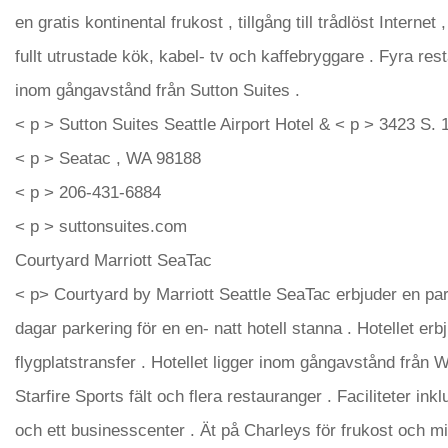
en gratis kontinental frukost , tillgång till trådlöst Intern
fullt utrustade kök, kabel- tv och kaffebryggare . Fyra re
inom gångavstånd från Sutton Suites .
< p > Sutton Suites Seattle Airport Hotel & < p > 3423 S. 
< p > Seatac , WA 98188
< p > 206-431-6884
< p > suttonsuites.com
Courtyard Marriott SeaTac
< p> Courtyard by Marriott Seattle SeaTac erbjuder en par
dagar parkering för en en- natt hotell stanna . Hotellet erb
flygplatstransfer . Hotellet ligger inom gångavstånd från
Starfire Sports fält och flera restauranger . Faciliteter i
och ett businesscenter . Ät på Charleys för frukost och mid