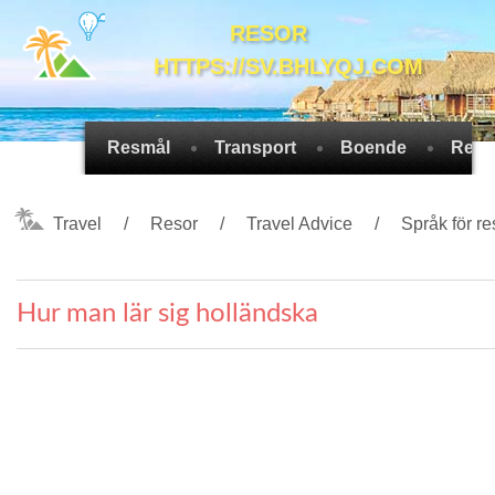
RESOR
HTTPS://SV.BHLYQJ.COM
Resmål
Transport
Boende
Rese
Travel
Resor
Travel Advice
Språk för re
Hur man lär sig holländska