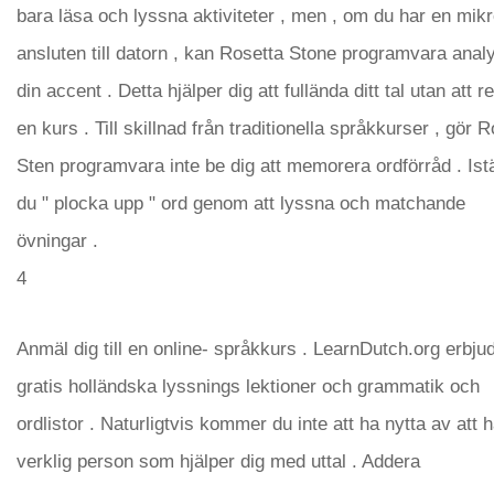
bara läsa och lyssna aktiviteter , men , om du har en mik
ansluten till datorn , kan Rosetta Stone programvara anal
din accent . Detta hjälper dig att fullända ditt tal utan att re
en kurs . Till skillnad från traditionella språkkurser , gör R
Sten programvara inte be dig att memorera ordförråd . Istäl
du " plocka upp " ord genom att lyssna och matchande
övningar .
4
Anmäl dig till en online- språkkurs . LearnDutch.org erbju
gratis holländska lyssnings lektioner och grammatik och
ordlistor . Naturligtvis kommer du inte att ha nytta av att 
verklig person som hjälper dig med uttal . Addera