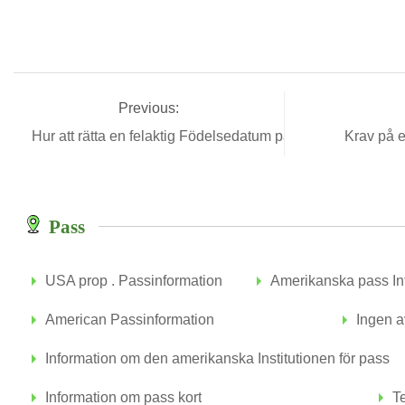
Previous:
Hur att rätta en felaktig Födelsedatum på ett pass
Krav på e
Pass
USA prop . Passinformation
Amerikanska pass In
American Passinformation
Ingen a
Information om den amerikanska Institutionen för pass
Information om pass kort
T