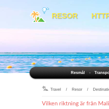
RESOR HTTPS:
Resmål
Transpo
Travel
Resor
Destinat
Vilken riktning är från Mali