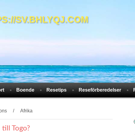
//SV.BHLYQJ.COM
rt
Boende
Resetips
Reseförberedelser
ions
Afrika
 till Togo?